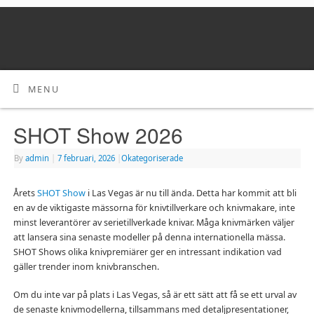
MENU
SHOT Show 2026
By
admin
|
7 februari, 2026
|
Okategoriserade
Årets
SHOT Show
i Las Vegas är nu till ända. Detta har kommit att bli
en av de viktigaste mässorna för knivtillverkare och knivmakare, inte
minst leverantörer av serietillverkade knivar. Måga knivmärken väljer
att lansera sina senaste modeller på denna internationella mässa.
SHOT Shows olika knivpremiärer ger en intressant indikation vad
gäller trender inom knivbranschen.
Om du inte var på plats i Las Vegas, så är ett sätt att få se ett urval av
de senaste knivmodellerna, tillsammans med detaljpresentationer,