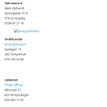
Sekreterare
Mats Gyllsand
Kyrkogatan 41 A
579 33 Högsby
0738-97 27 18
Ordförande
Jonas Johnsson
Isavägen 10
293 74 Kyrkhult
076-183 55 89
Ledamot
Peder Elffors
Mörstsjö 21
825 93 Njutånger
070-603 17 65