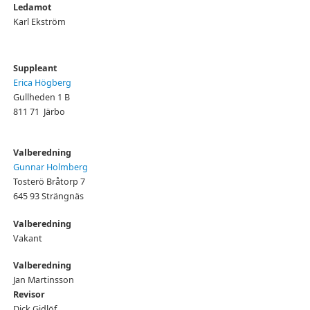
Ledamot
Karl Ekström
Suppleant
Erica Högberg
Gullheden 1 B
811 71 Järbo
Valberedning
Gunnar
Holmberg
Tosterö Bråtorp 7
645 93 Strängnäs
Valberedning
Vakant
Valberedning
Jan Martinsson
Revisor
Dick Gidlöf