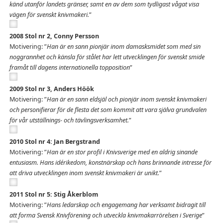
känd utanför landets gränser, samt en av dem som tydligast vågat visa
vägen för svenskt knivmakeri.
”
2008 Stol nr 2, Conny Persson
Motivering: ”
Han är en sann pionjär inom damasksmidet som med sin
noggrannhet och känsla för stålet har lett utvecklingen för svenskt smide
framåt till dagens internationella topposition
”
2009 Stol nr 3, Anders Höök
Motivering: ”
Han är en sann eldsjäl och pionjär inom svenskt knivmakeri
och personifierar för de flesta det som kommit att vara själva grundvalen
för vår utställnings- och tävlingsverksamhet.
”
2010 Stol nr 4: Jan Bergstrand
Motivering: ”
Han är en stor profil i Knivsverige med en aldrig sinande
entusiasm. Hans idérikedom, konstnärskap och hans brinnande intresse för
att driva utvecklingen inom svenskt knivmakeri är unikt.
”
2011 Stol nr 5: Stig Åkerblom
Motivering: ”
Hans ledarskap och engagemang har verksamt bidragit till
att forma Svensk Knivförening och utveckla knivmakarrörelsen i Sverige
”