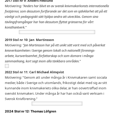
2017 Stol nr 9: Anders Hedlund
Motivering:
”Anders har blivit en av svensk knivmakarkonsts internationella
fixstjärnor, som dessutom fortfarande ser det som en självklarhet att på ett
vänligt och pedagogiskt sätt hjälpa andra att utvecklas. Genom sina
tävlingsframgångar har han dessutom flyttat gränserna för vårt
konsthantverk.”
2019 Stol nr 10: Jan Martinsson
Motivering:
”Jan Martinsson har på ett unikt sätt varit med och påverkat
knivverksamheten i Sverige genom lokalt och nationellt förenings-
arbete, kursverksamhet, författarskap och som domare i många
sammanhang, kort sagt inom alla tänkbara områden.”
2022 Stol nr 11: Carl Michael Almqvist
Motivering: ”Genom att under många år i Knivmakaren samt sociala
medier, både i Sverige och utomlands, frikostigt delat med sig av sitt
kunnande inom knivmakeriets olika delar, är han oöverträffad inom
svenskt knivmakeri. Under många år har han också varit verksam i
Svensk Knivförening.”
2024 Stol nr 12: Thomas Löfgren