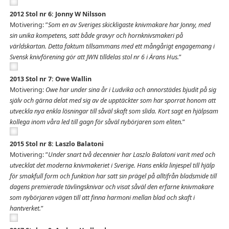
2012 Stol nr 6: Jonny W Nilsson
Motivering: ”
Som en av Sveriges skickligaste knivmakare har Jonny, med
sin unika kompetens, satt både gravyr och hornknivsmakeri på
världskartan. Detta faktum tillsammans med ett mångårigt engagemang i
Svensk knivförening gör att JWN tilldelas stol nr 6 i Ärans Hus.
”
2013 Stol nr 7: Owe Wallin
Motivering:
Owe har under sina år i Ludvika och annorstädes bjudit på sig
själv och gärna delat med sig av de upptäckter som har sporrat honom att
utveckla nya enkla lösningar till såväl skaft som slida. Kort sagt en hjälpsam
kollega inom våra led till gagn för såväl nybörjaren som eliten.
”
2015 Stol nr 8: Laszlo Balatoni
Motivering: ”
Under snart två decennier har Laszlo Balatoni varit med och
utvecklat det moderna knivmakeriet i Sverige. Hans enkla linjespel till hjälp
för smakfull form och funktion har satt sin prägel på alltifrån bladsmide till
dagens premierade tävlingsknivar och visat såväl den erfarne knivmakare
som nybörjaren vägen till att finna harmoni mellan blad och skaft i
hantverket.
”