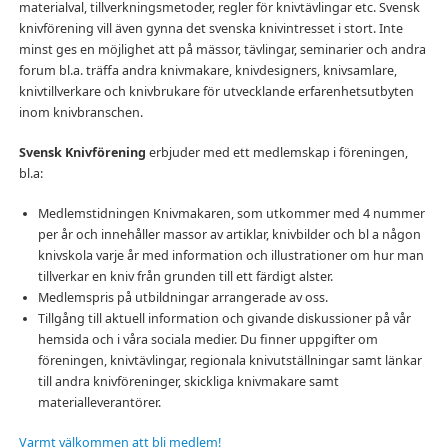
materialval, tillverkningsmetoder, regler för knivtävlingar etc. Svensk
knivförening vill även gynna det svenska knivintresset i stort. Inte
minst ges en möjlighet att på mässor, tävlingar, seminarier och andra
forum bl.a. träffa andra knivmakare, knivdesigners, knivsamlare,
knivtillverkare och knivbrukare för utvecklande erfarenhetsutbyten
inom knivbranschen.
Svensk Knivförening
erbjuder med ett medlemskap i föreningen,
bl.a:
Medlemstidningen Knivmakaren, som utkommer med 4 nummer
per år och innehåller massor av artiklar, knivbilder och bl a någon
knivskola varje år med information och illustrationer om hur man
tillverkar en kniv från grunden till ett färdigt alster.
Medlemspris på utbildningar arrangerade av oss.
Tillgång till aktuell information och givande diskussioner på vår
hemsida och i våra sociala medier. Du finner uppgifter om
föreningen, knivtävlingar, regionala knivutställningar samt länkar
till andra knivföreninger, skickliga knivmakare samt
materialleverantörer.
Varmt välkommen att bli medlem!