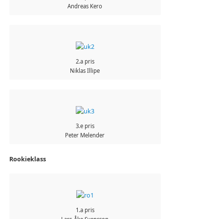
Andreas Kero
2.a pris
Niklas Illipe
3.e pris
Peter Melender
Rookieklass
1.a pris