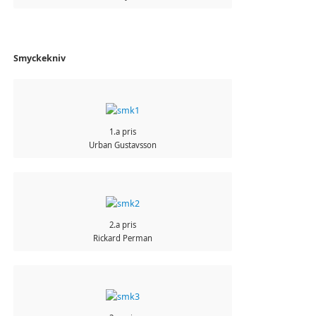
Smyckekniv
1.a pris
Urban Gustavsson
2.a pris
Rickard Perman