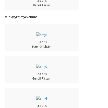
3.e pris
Henrik Larsen
Miniatyr/Smyckekniv
1.a pris
Peter Örjeheim
2.a pris
Gunolf Pålsson
3.e pris