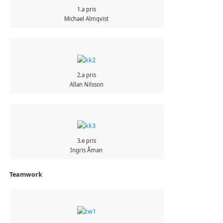
1.a pris
Michael Almqvist
2.a pris
Allan Nilsson
3.e pris
Ingris Åman
Teamwork