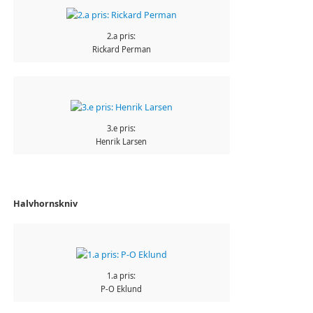
2.a pris:
Rickard Perman
3.e pris:
Henrik Larsen
Halvhornskniv
1.a pris:
P-O Eklund