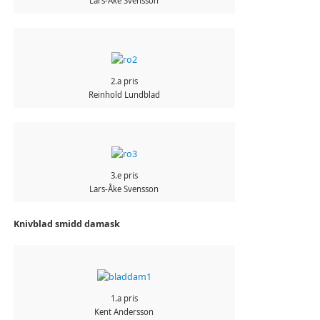
Lars-Åke Svensson
2.a pris
Reinhold Lundblad
3.e pris
Lars-Åke Svensson
Knivblad smidd damask
1.a pris
Kent Andersson