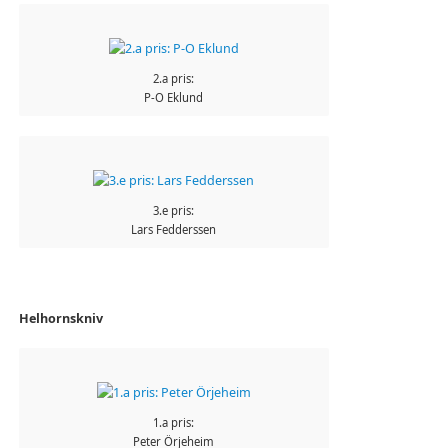
2.a pris:
P-O Eklund
3.e pris:
Lars Fedderssen
Helhornskniv
1.a pris:
Peter Örjeheim