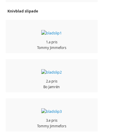
Knivblad slipade
1.a pris
Tommy Jimmefors
2.a pris
Bo Jamrén
3.e pris
Tommy Jimmefors